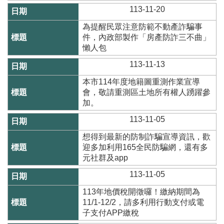
辦
113-11-20
與
查
為提醒民眾注意防範不動產詐騙事
詢
件，內政部製作「房產防詐三不曲」
懶人包
便
民
113-11-13
服
本市114年度地籍圖重測作業宣導
務
會，敬請重測區土地所有權人踴躍參
加。
民
意
113-11-05
交
流
想得到最新的防制詐騙宣導資訊，歡
迎多加利用165全民防騙網，還有多
下
元社群及app
載
113-11-05
專
區
113年地價稅開徵囉！繳納期間為
11/1-12/2，請多利用行動支付或電
主
子支付APP繳稅
題