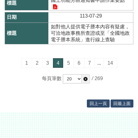
國土功能分區通知書申請作業要點
告
113-07-29
如對他人提供電子謄本內容有疑慮，
可洽地政事務所查證或至「全國地政
電子謄本系統」進行線上查驗
1
2
3
4
5
6
7
...
14
每頁筆數
/
269
回上一頁
回最上面