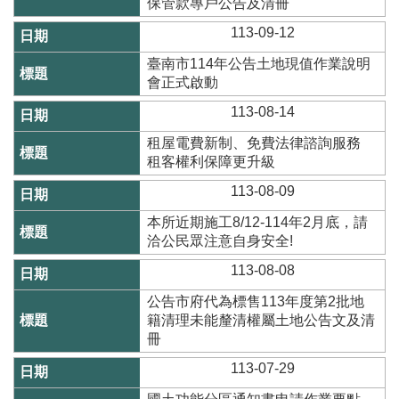
保管款專戶公告及清冊
隱
113-09-12
私
臺南市114年公告土地現值作業說明
權
會正式啟動
與
資
113-08-14
訊
安
租屋電費新制、免費法律諮詢服務
全
租客權利保障更升級
政
113-08-09
策
本所近期施工8/12-114年2月底，請
政
洽公民眾注意自身安全!
府
網
113-08-08
站
公告市府代為標售113年度第2批地
資
籍清理未能釐清權屬土地公告文及清
料
冊
開
放
113-07-29
宣