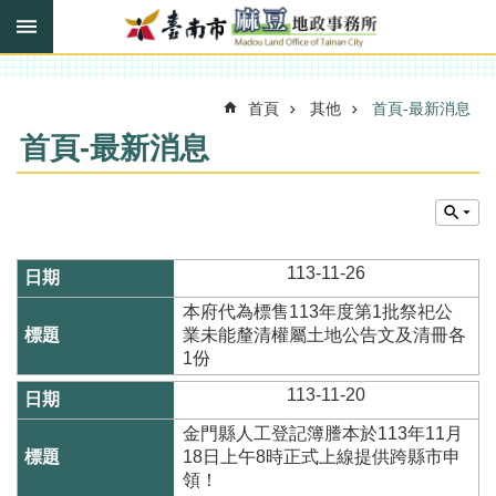
搜
跳到主要內容區塊
尋
進
階
搜
首頁
其他
首頁-最新消息
尋
首頁-最新消息
訊
息
快
113-11-26
報
本府代為標售113年度第1批祭祀公
機
業未能釐清權屬土地公告文及清冊各
關
1份
簡
介
113-11-20
線
金門縣人工登記簿謄本於113年11月
上
18日上午8時正式上線提供跨縣市申
申
領！