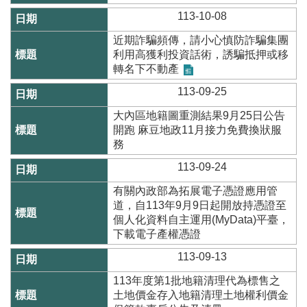
網
113-10-08
站
導
近期詐騙頻傳，請小心慎防詐騙集團
覽
利用高獲利投資話術，誘騙抵押或移
轉名下不動產
English
113-09-25
臺
南
大內區地籍圖重測結果9月25日公告
市
開跑 麻豆地政11月接力免費換狀服
政
務
府
113-09-24
地
政
有關內政部為拓展電子憑證應用管
局
道，自113年9月9日起開放持憑證至
個人化資料自主運用(MyData)平臺，
政
下載電子產權憑證
府
資
113-09-13
訊
113年度第1批地籍清理代為標售之
公
土地價金存入地籍清理土地權利價金
開