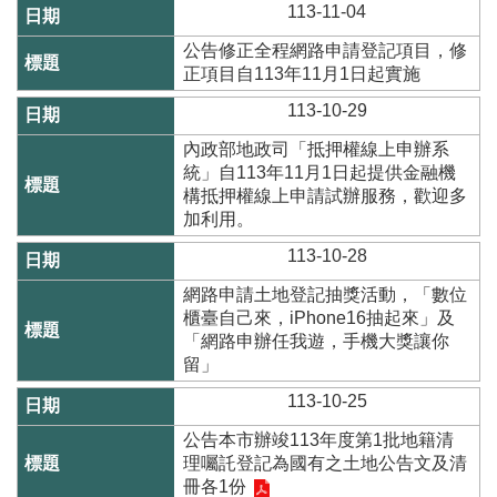
專
113-11-04
區
公告修正全程網路申請登記項目，修
其
正項目自113年11月1日起實施
他
113-10-29
服
務
內政部地政司「抵押權線上申辦系
統」自113年11月1日起提供金融機
地
構抵押權線上申請試辦服務，歡迎多
籍
加利用。
圖
113-10-28
實
網路申請土地登記抽獎活動，「數位
價
櫃臺自己來，iPhone16抽起來」及
登
「網路申辦任我遊，手機大獎讓你
錄
留」
未
113-10-25
辦
繼
公告本市辦竣113年度第1批地籍清
承
理囑託登記為國有之土地公告文及清
冊各1份