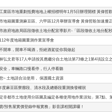
工業區市地重劃抵費地地上權招標明年1月5日辦理開標 黃偉哲
市地籍圖重測麻豆區、六甲區12月舉辦宣導會 黃偉哲盼加速釐
市政府地政局區段徵收土地分配宣導影片-「區段徵收土地分配
112年度地籍圖重測作業宣導會
不開車，開車不喝酒，拒絕酒駕從你我做起
林弘文君等17人申請按其應繼分自土地法第73條之1第4項設
安全，車輛路口慢看停，行人停看聽
您~ 土地請合法使用， 保護國土資源
1年度麻豆區寮廍段、清水段及總爺段重測換發權狀
定非都市土地使用分區圖及編定各種使用地作業須知」第7點、第
賣/預售屋實價登錄申報實務」影音課程開課囉！