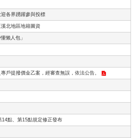
歡迎各界踴躍參與投標
正溪北地區地籍圖資
秒懂懶人包」
立之專戶提撥價金乙案，經審查無誤，依法公告。
14點、第15點規定修正發布