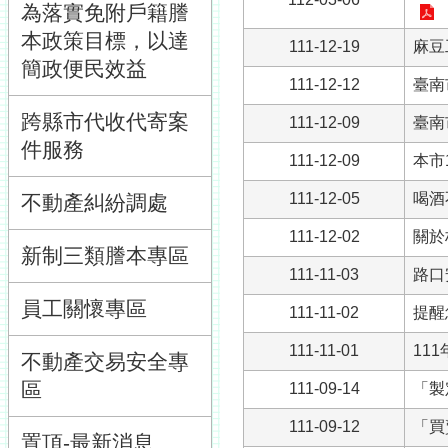
為落實免附戶籍謄
本政策目標，以達
111-12-19
麻豆
簡政便民效益
111-12-12
臺南
跨縣市代收代寄案
111-12-09
臺南
件服務
111-12-09
本市
111-12-05
喝酒
不動產糾紛調處
111-12-02
關於
新制三類謄本專區
111-11-03
路口
員工關懷專區
111-11-02
提醒
111-11-01
11
不動產交易安全專
區
111-09-14
「製
111-09-12
「買
置頂-最新消息