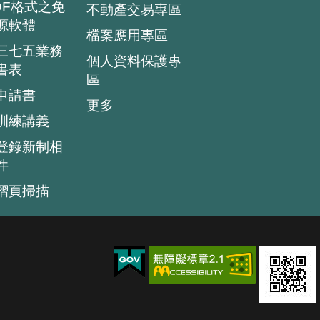
DF格式之免
不動產交易專區
源軟體
檔案應用專區
三七五業務
個人資料保護專
書表
區
申請書
更多
訓練講義
登錄新制相
件
摺頁掃描