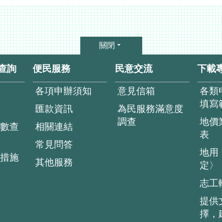
關閉
查詢
便民服務
民意交流
下載
各項申辦須知
意見信箱
各類
填寫
匯款資訊
為民服務滿意度
調查
地價
數查
相關連結
表
常見問答
地用
措施
其他服務
定〉
志工
提供
擇，