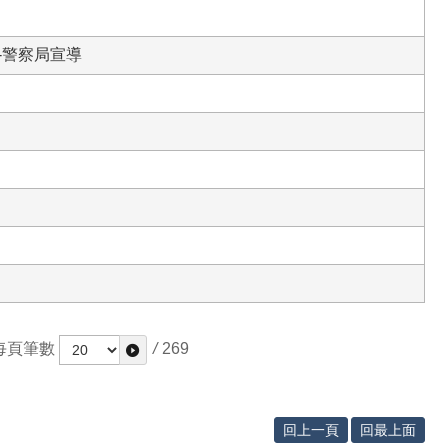
-警察局宣導
每頁筆數
/
269
回上一頁
回最上面