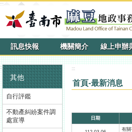
:::
跳到主要內容區塊
訊息快報
機關簡介
:::
:::
其他
首頁-最新消息
自行評鑑
不動產糾紛案件調
日期
處宣導
有關
112-03-06