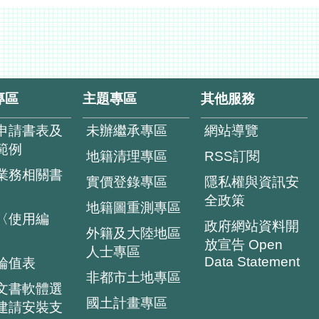
專區
主題專區
其他服務
申請書表及
未辦繼承專區
網站導覽
範例
地籍清理專區
RSS訂閱
業務相關書
實價登錄專區
隱私權與資訊安
全政策
地籍圖重測專區
〈使用編
政府網站資料開
外籍及大陸地區
放宣告 Open
人士專區
Data Statement
輪值表
非都市土地專區
文書軟體選
國土計畫專區
建請安裝支