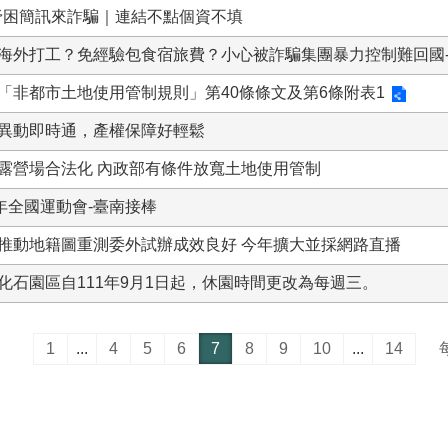
0紓困簡訊來詐騙｜連結不點個資不填
海外打工？免經驗包食宿旅費？小心被詐騙集團暴力控制難回國
「非都市土地使用管制規則」第40條條文及第6條附表1
異動即時通，產權保障好輕鬆
露營場合法化 內政部有條件放寬土地使用管制
2年全國運動會-臺南接棒
推動地籍圖重測委外試辦成效良好 今年擴大並採網路直播
化石園區自111年9月1日起，休園時間更改為每週三。
1
...
4
5
6
7
8
9
10
...
14