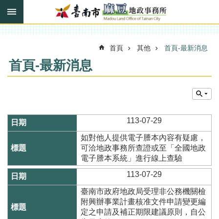
搜
跳到主要內容區塊
尋
進
階
搜
首頁
其他
首頁-最新消息
尋
首頁-最新消息
訊
息
快
113-07-29
報
如對他人提供電子謄本內容有疑慮，
機
可洽地政事務所查證或至「全國地政
關
電子謄本系統」進行線上查驗
簡
介
113-07-29
線
臺南市政府地政局受理非公務機關檢
上
附興辦事業計畫核准文件申請變更編
申
定之申請及補正期限建議原則，自公