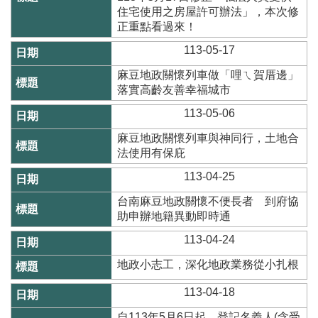
網
住宅使用之房屋許可辦法」，本次修
站
正重點看過來！
導
113-05-17
覽
麻豆地政關懷列車做「哩ㄟ賀厝邊」
English
落實高齡友善幸福城市
臺
113-05-06
南
市
麻豆地政關懷列車與神同行，土地合
政
法使用有保庇
府
113-04-25
地
政
台南麻豆地政關懷不便長者 到府協
局
助申辦地籍異動即時通
政
113-04-24
府
地政小志工，深化地政業務從小扎根
資
訊
113-04-18
公
開
自113年5月6日起，登記名義人(含受