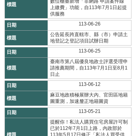
專
數位櫃臺新增「非網路 申請案件線
區
上繳費」功能，自113年7月1日起提
供服務
其
113-06-26
他
服
公告延長跨直轄市、縣（市）申請土
務
地登記之登記項目試辦日期
113-06-25
地
籍
臺南市第八屆優良地政士評選受理申
圖
請推薦期間，自113年7月1日至8月1
日止
實
價
113-06-12
登
麻豆地政積極展辦大內、官田區地籍
錄
圖重測，加速釐正地籍圖資
未
113-05-21
辦
繼
提醒你！私法人購買住宅房屋許可制
承
已於112年7月1日上路，內政部於
113年5月17日修正「私法人買受供