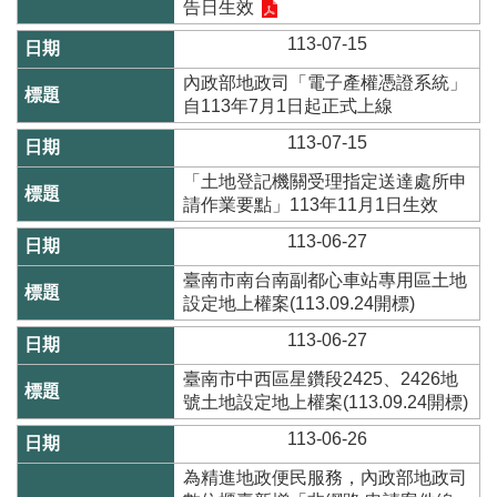
辦
告日生效
與
113-07-15
查
詢
內政部地政司「電子產權憑證系統」
自113年7月1日起正式上線
便
民
113-07-15
服
「土地登記機關受理指定送達處所申
務
請作業要點」113年11月1日生效
民
113-06-27
意
交
臺南市南台南副都心車站專用區土地
流
設定地上權案(113.09.24開標)
113-06-27
下
載
臺南市中西區星鑽段2425、2426地
專
號土地設定地上權案(113.09.24開標)
區
113-06-26
主
題
為精進地政便民服務，內政部地政司