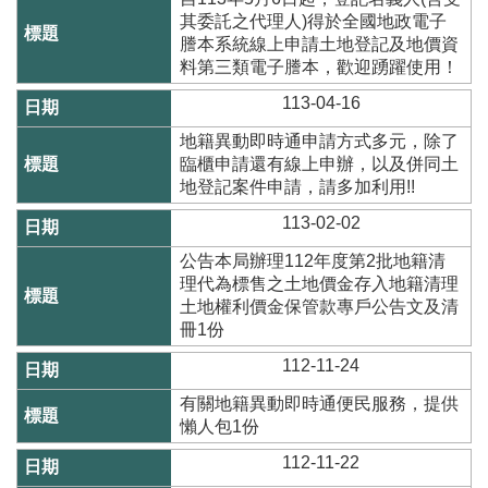
其委託之代理人)得於全國地政電子
隱
謄本系統線上申請土地登記及地價資
私
料第三類電子謄本，歡迎踴躍使用！
權
113-04-16
與
資
地籍異動即時通申請方式多元，除了
訊
臨櫃申請還有線上申辦，以及併同土
安
地登記案件申請，請多加利用!!
全
政
113-02-02
策
公告本局辦理112年度第2批地籍清
理代為標售之土地價金存入地籍清理
政
土地權利價金保管款專戶公告文及清
府
冊1份
網
站
112-11-24
資
料
有關地籍異動即時通便民服務，提供
開
懶人包1份
放
112-11-22
宣