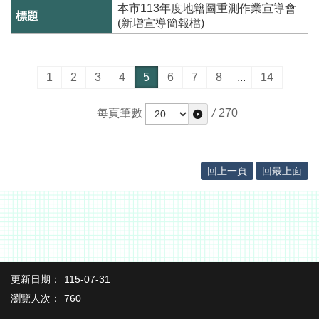
告
本市113年度地籍圖重測作業宣導會
(新增宣導簡報檔)
1
2
3
4
5
6
7
8
...
14
每頁筆數
/
270
回上一頁
回最上面
更新日期：
115-07-31
瀏覽人次：
760