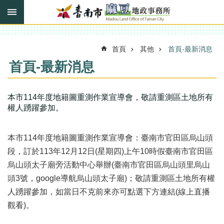
搜
跳到主要內容區塊
尋
進
階
搜
首頁
其他
首頁-最新消息
尋
首頁-最新消息
訊
本市114年度地籍圖重測作業宣導會，敬請重測區土地所有
息
權人踴躍參加。
快
報
本市114年度地籍圖重測作業宣導會：臺南市官田區烏山頭
機
段，訂於113年12月12日(星期四)上午10時假臺南市官田區
關
烏山頭太子廟旁活動中心舉辦(臺南市官田區烏山頭里烏山
簡
介
頭3號，google導航烏山頭太子廟)；敬請重測區土地所有權
人踴躍參加，如當日不克前來亦可點選下方連結(線上直播
線
觀看)。
上
申