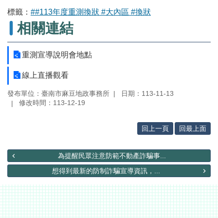
辦
標籤：
##113年度重測換狀 #大內區 #換狀
與
查
相關連結
詢
便
重測宣導說明會地點
民
服
線上直播觀看
務
發布單位：臺南市麻豆地政事務所
日期：113-11-13
民
修改時間：113-12-19
意
交
回上一頁
回最上面
流
下
為提醒民眾注意防範不動產詐騙事...
載
專
想得到最新的防制詐騙宣導資訊，...
區
主
題