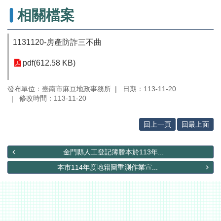
辦
相關檔案
與
查
詢
1131120-房產防詐三不曲
便
民
pdf(612.58 KB)
服
務
發布單位：臺南市麻豆地政事務所
日期：113-11-20
修改時間：113-11-20
民
意
交
回上一頁
回最上面
流
下
金門縣人工登記簿謄本於113年...
載
本市114年度地籍圖重測作業宣...
專
區
主
題