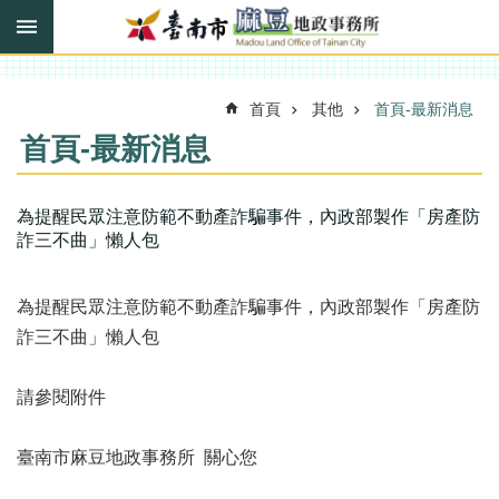
搜
跳到主要內容區塊
尋
進
階
搜
首頁
其他
首頁-最新消息
尋
首頁-最新消息
訊
為提醒民眾注意防範不動產詐騙事件，內政部製作「房產防
息
詐三不曲」懶人包
快
報
為提醒民眾注意防範不動產詐騙事件，內政部製作「房產防
機
詐三不曲」懶人包
關
簡
介
請參閱附件
線
臺南市麻豆地政事務所 關心您
上
申