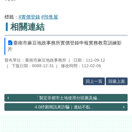
辦
與
查
標籤：
#實價登錄
#預售屋
詢
相關連結
便
民
臺南市麻豆地政事務所實價登錄申報實務教育訓練影
服
片
務
發布單位：臺南市麻豆地政事務所
日期：111-09-12
民
下版日期：8088-12-31
修改時間：112-02-06
意
交
流
回上一頁
回最上面
下
載
「製定非都市土地使用分區圖及編...
專
4.0紓困簡訊來詐騙｜連結不點...
區
主
題