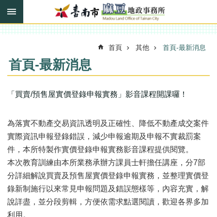
搜
跳到主要內容區塊
尋
進
階
搜
首頁
其他
首頁-最新消息
尋
首頁-最新消息
訊
「買賣/預售屋實價登錄申報實務」影音課程開課囉！
息
快
報
為落實不動產交易資訊透明及正確性、降低不動產成交案件
實際資訊申報登錄錯誤，減少申報逾期及申報不實裁罰案
機
件，本所特製作實價登錄申報實務影音課程提供閱覽。
關
簡
本次教育訓練由本所業務承辦方課員士軒擔任講座，分7部
介
分詳細解說買賣及預售屋實價登錄申報實務，並整理實價登
錄新制施行以來常見申報問題及錯誤態樣等，內容充實，解
線
上
說詳盡，並分段剪輯，方便依需求點選閱讀，歡迎各界多加
申
利用。