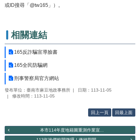
辦
或ID搜尋「@tw165」）。
與
查
詢
相關連結
便
民
服
165反詐騙宣導臉書
務
民
165全民防騙網
意
交
刑事警察局官方網站
流
發布單位：臺南市麻豆地政事務所
日期：113-11-05
下
修改時間：113-11-05
載
專
回上一頁
回最上面
區
主
本市114年度地籍圖重測作業宣...
題
113年地價稅開徵囉！繳納期間...