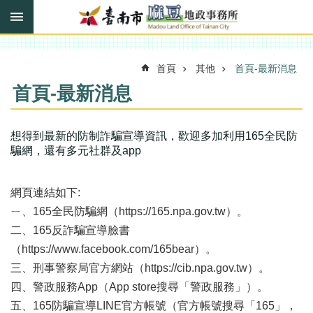
搜
跳到主要內容區塊
尋
進
階
搜
首頁
其他
首頁-最新消息
尋
首頁-最新消息
訊
想得到最新的防制詐騙宣導資訊，歡迎多加利用165全民防
息
騙網，還有多元社群及app
快
報
網頁連結如下:
機
ㄧ、165全民防騙網（https://165.npa.gov.tw）。
關
二、165反詐騙宣導臉書
簡
介
（https://www.facebook.com/165bear）。
三、刑事警察局官方網站（https://cib.npa.gov.tw）。
線
四、警政服務App（App store搜尋「警政服務」）。
上
申
五、165防騙宣導LINE官方帳號（官方帳號搜尋「165」，