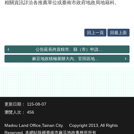
辦
相關資訊詳洽各推薦單位或臺南市政府地政局地籍科。
與
查
詢
便
回上一頁
回最上面
民
服
公告延長跨直轄市、縣（市）申請...
務
麻豆地政積極展辦大內、官田區地...
民
意
交
流
下
載
更新日期：
115-08-07
專
區
瀏覽人次：
456
主
Madou Land Office,Tainan City. Copyright 2013, All Rights
題
Reserved. 本網站版權臺南市麻豆地政事務所所有