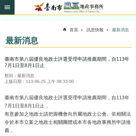
搜
跳到主要內容區塊
尋
進
階
搜
首頁
訊息快報
最新消息
尋
最新消息
訊
臺南市第八屆優良地政士評選受理申請推薦期間，自113年
息
7月1日至8月1日止
快
類別：最新消息
報
上版日期：113-06-25 上午 08:33:00
機
關
臺南市第八屆優良地政士評選受理申請推薦期間，自113年
簡
7月1日至8月1日止，
介
有意參加之地政士請把握機會向所屬地政士公會、依相關法
線
令於本市立案之地政士相關團體或本市各地政事務所申請推
上
薦，
申