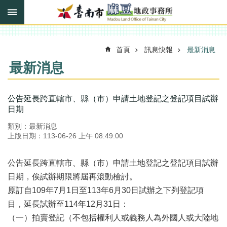
搜
跳到主要內容區塊
尋
進
階
搜
首頁
訊息快報
最新消息
尋
最新消息
訊
公告延長跨直轄市、縣（市）申請土地登記之登記項目試辦
息
日期
快
類別：最新消息
報
上版日期：113-06-26 上午 08:49:00
機
關
公告延長跨直轄市、縣（市）申請土地登記之登記項目試辦
簡
日期，俟試辦期限將屆再滾動檢討。
介
原訂自109年7月1日至113年6月30日試辦之下列登記項
線
目，延長試辦至114年12月31日：
上
（一）拍賣登記（不包括權利人或義務人為外國人或大陸地
申