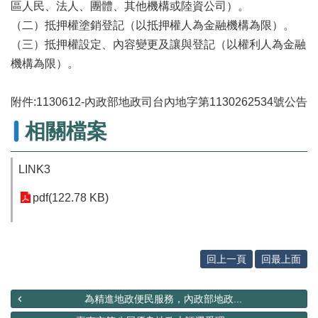
辦
區人民、法人、團體、其他機構或陸資公司）。
與
（二）抵押權塗銷登記（以抵押權人為金融機構為限）。
查
（三）抵押權設定、內容變更及讓與登記（以權利人為金融
詢
機構為限）。
便
民
附件:1130612-內政部地政司台內地字第1130262534號公告
服
務
相關檔案
民
意
LINK3
交
流
pdf(122.78 KB)
下
載
專
回上一頁
回最上面
區
主
為精進地政便民服務，內政部地政...
題