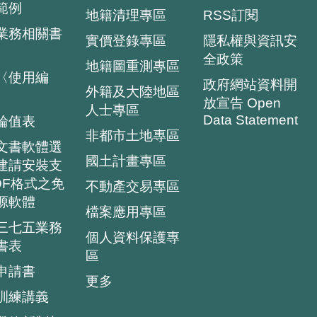
範例
地籍清理專區
RSS訂閱
業務相關書
實價登錄專區
隱私權與資訊安
全政策
地籍圖重測專區
〈使用編
政府網站資料開
外籍及大陸地區
放宣告 Open
人士專區
Data Statement
輪值表
非都市土地專區
文書軟體選
國土計畫專區
建請安裝支
DF格式之免
不動產交易專區
源軟體
檔案應用專區
三七五業務
個人資料保護專
書表
區
申請書
更多
訓練講義