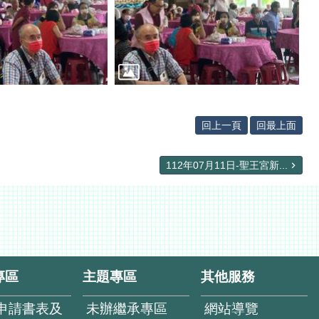
回上一頁
回最上面
112年07月11日-聖王宮新...
專區
主題專區
其他服務
申請書表及
未辦繼承專區
網站導覽