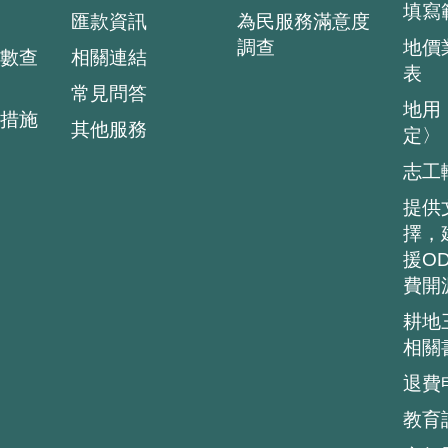
填寫
匯款資訊
為民服務滿意度
調查
地價
數查
相關連結
表
常見問答
地用
措施
其他服務
定〉
志工
提供
擇，
援O
費開
耕地
相關
退費
教育