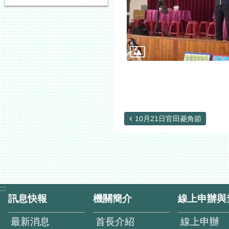
10月21日官田菱角節
:::
訊息快報
機關簡介
線上申辦與
最新消息
首長介紹
線上申辦