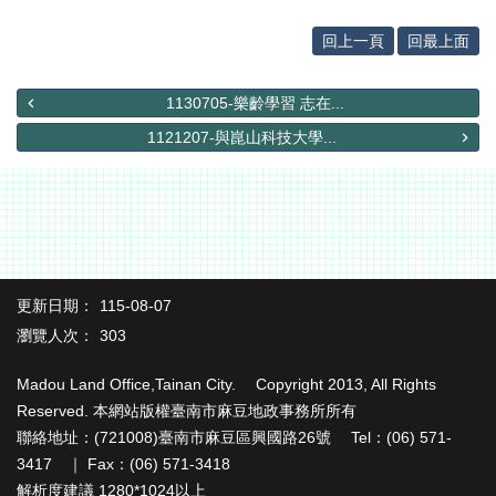
辦
與
回上一頁
回最上面
查
詢
1130705-樂齡學習 志在...
便
1121207-與崑山科技大學...
民
服
務
民
意
交
流
更新日期：
115-08-07
瀏覽人次：
303
下
載
Madou Land Office,Tainan City. Copyright 2013, All Rights
專
區
Reserved. 本網站版權臺南市麻豆地政事務所所有
聯絡地址：(721008)臺南市麻豆區興國路26號 Tel：(06) 571-
主
3417 ｜ Fax：(06) 571-3418
題
解析度建議 1280*1024以上