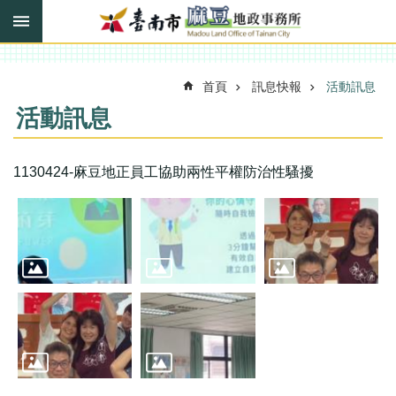
搜
跳到主要內容區塊
尋
進
階
搜
首頁
訊息快報
活動訊息
尋
活動訊息
訊
1130424-麻豆地正員工協助兩性平權防治性騷擾
息
快
報
機
關
簡
介
線
上
申