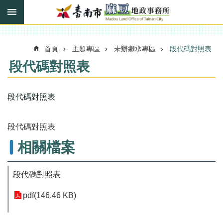
搜
跳到主要內容區塊
尋
進
階
搜
首頁
主題專區
未辦繼承專區
段代碼對照表
尋
段代碼對照表
訊
段代碼對照表
息
快
報
段代碼對照表
機
相關檔案
關
簡
段代碼對照表
介
線
pdf(146.46 KB)
上
申