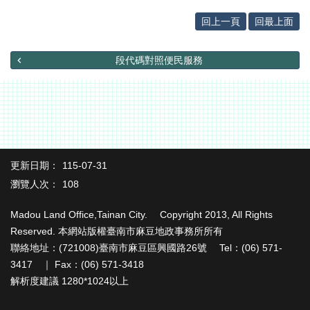
辦
與
回上一頁
回最上面
查
詢
段代碼對照便民服務
便
民
服
務
民
意
更新日期：
115-07-31
交
瀏覽人次：
108
流
下
Madou Land Office,Tainan City. Copyright 2013, All Rights
載
Reserved. 本網站版權臺南市麻豆地政事務所所有
專
聯絡地址：(721008)臺南市麻豆區興國路26號 Tel：(06) 571-
區
3417 ｜ Fax：(06) 571-3418
解析度建議 1280*1024以上
主
題