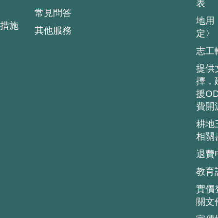
表
常見問答
地用
措施
其他服務
定〉
志工
提供
擇，
援O
費開
耕地
相關
退費
教育
實價
關文