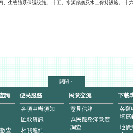
十四、生態體系保護設施。 十五、水源保護及水土保持設施。 十六
關閉
查詢
便民服務
民意交流
下載
各項申辦須知
意見信箱
各類
填寫
匯款資訊
為民服務滿意度
調查
地價
數查
相關連結