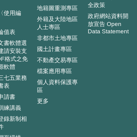
全政策
地籍圖重測專區
〈使用編
政府網站資料開
外籍及大陸地區
放宣告 Open
人士專區
Data Statement
輪值表
非都市土地專區
文書軟體選
國土計畫專區
建請安裝支
DF格式之免
不動產交易專區
源軟體
檔案應用專區
三七五業務
個人資料保護專
書表
區
申請書
更多
訓練講義
登錄新制相
件