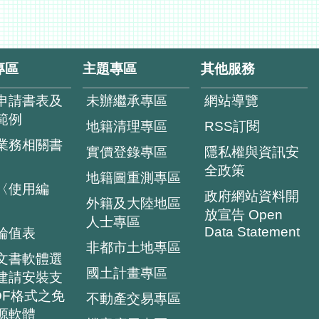
專區
主題專區
其他服務
申請書表及
未辦繼承專區
網站導覽
範例
地籍清理專區
RSS訂閱
業務相關書
實價登錄專區
隱私權與資訊安
全政策
地籍圖重測專區
〈使用編
政府網站資料開
外籍及大陸地區
放宣告 Open
人士專區
Data Statement
輪值表
非都市土地專區
文書軟體選
國土計畫專區
建請安裝支
DF格式之免
不動產交易專區
源軟體