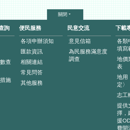
關閉
查詢
便民服務
民意交流
下載
各項申辦須知
意見信箱
各類
填寫
匯款資訊
為民服務滿意度
調查
地價
數查
相關連結
表
常見問答
地用
措施
其他服務
定〉
志工
提供
擇，
援O
費開