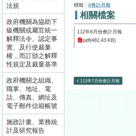
法規
標籤：
#會計月報
相關檔案
政府機關為協助下
級機關或屬官統一
112年6月份會計月報
解釋法令、認定事
pdf(482.43 KB)
實、及行使裁量
權，而訂頒之解釋
性規定及裁量基準
政府機關之組織、
112年7月份會計月報
職掌、地址、電
話、傳真、網址及
電子郵件信箱帳號
施政計畫、業務統
計及研究報告