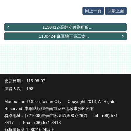
辦
與
回上一頁
回最上面
查
詢
1130412-高齡友善到府服...
便
1130424-麻豆地正員工協...
民
服
務
民
意
交
流
更新日期：
115-08-07
瀏覽人次：
198
下
載
Madou Land Office,Tainan City. Copyright 2013, All Rights
專
區
Reserved. 本網站版權臺南市麻豆地政事務所所有
聯絡地址：(721008)臺南市麻豆區興國路26號 Tel：(06) 571-
主
3417 ｜ Fax：(06) 571-3418
題
解析度建議 1280*1024以上