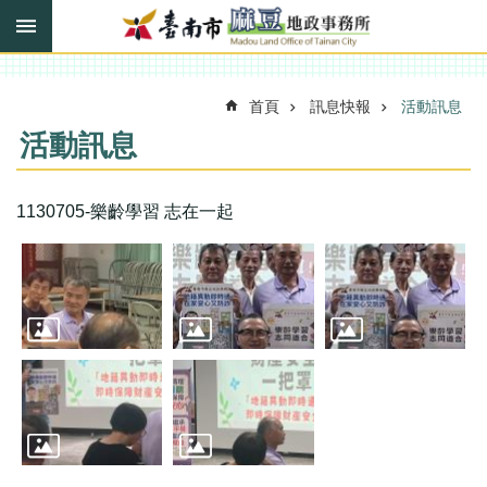
搜
跳到主要內容區塊
尋
進
階
搜
首頁
訊息快報
活動訊息
尋
活動訊息
訊
1130705-樂齡學習 志在一起
息
快
報
機
關
簡
介
線
上
申