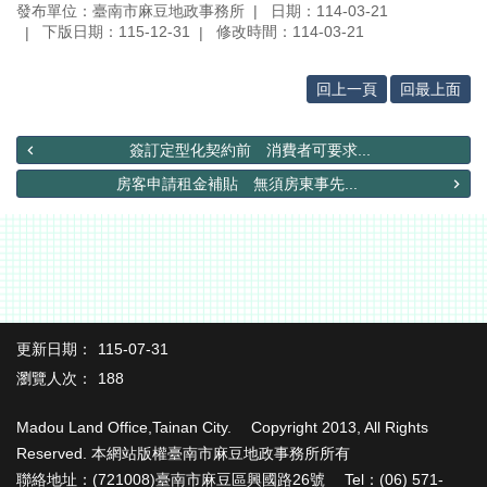
辦
發布單位：臺南市麻豆地政事務所
日期：114-03-21
與
下版日期：115-12-31
修改時間：114-03-21
查
詢
回上一頁
回最上面
便
民
簽訂定型化契約前 消費者可要求...
服
務
房客申請租金補貼 無須房東事先...
民
意
交
流
下
更新日期：
115-07-31
載
瀏覽人次：
188
專
區
Madou Land Office,Tainan City. Copyright 2013, All Rights
主
Reserved. 本網站版權臺南市麻豆地政事務所所有
題
聯絡地址：(721008)臺南市麻豆區興國路26號 Tel：(06) 571-