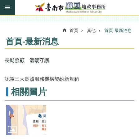
搜
跳到主要內容區塊
尋
進
階
搜
首頁
其他
首頁-最新消息
尋
首頁-最新消息
訊
長期照顧 溫暖守護
息
快
報
認識三大長照服務機構契約新規範
機
相關圖片
關
簡
介
線
上
申