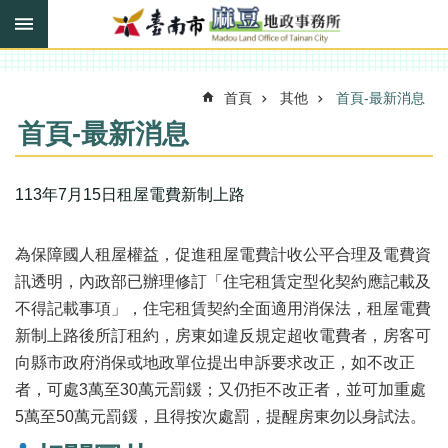
搜
跳到主要內容區塊
尋
進
階
搜
首頁
其他
首頁-最新消息
尋
首頁-最新消息
訊
113年7月15日租屋電費新制上路
息
快
報
為保障國人租屋權益，促進租屋電費計收公平合理及電費資
訊透明，內政部已辦理修訂「住宅租賃定型化契約應記載及
機
不得記載事項」，住宅租賃契約全面適用消保法，租屋電費
關
簡
新制上路後所訂租約，房東如違反規定超收電費者，房客可
介
向縣市政府消保或地政單位提出申訴要求改正，如不改正
者，可處3萬至30萬元罰鍰；又仍拒不改正者，並可加重處
線
上
5萬至50萬元罰鍰，且得按次處罰，提醒房東勿以身試法。
申