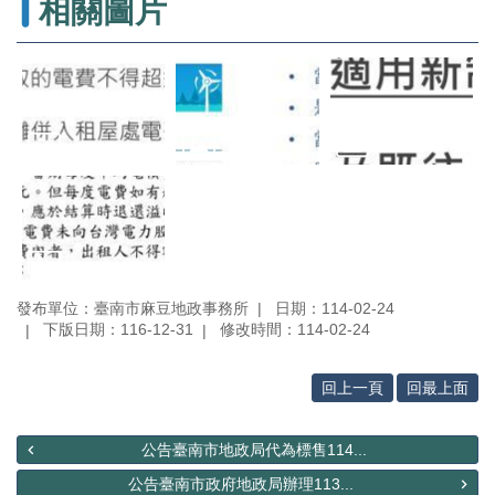
相關圖片
辦
與
查
詢
便
民
服
務
民
意
交
流
發布單位：臺南市麻豆地政事務所
日期：114-02-24
下版日期：116-12-31
修改時間：114-02-24
下
載
專
回上一頁
回最上面
區
公告臺南市地政局代為標售114...
主
題
公告臺南市政府地政局辦理113...