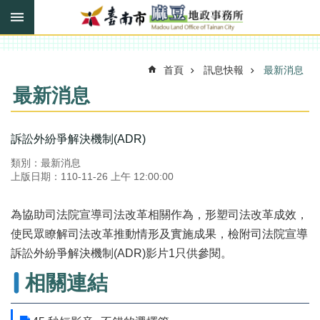
搜
跳到主要內容區塊
尋
進
階
搜
首頁
訊息快報
最新消息
尋
最新消息
訊
訴訟外紛爭解決機制(ADR)
息
類別：最新消息
快
上版日期：110-11-26 上午 12:00:00
報
機
為協助司法院宣導司法改革相關作為，形塑司法改革成效，
關
使民眾瞭解司法改革推動情形及實施成果，檢附司法院宣導
簡
介
訴訟外紛爭解決機制(ADR)影片1只供參閱。
相關連結
線
上
申