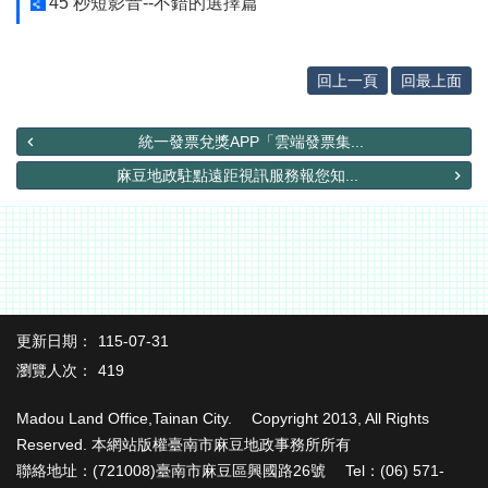
45 秒短影音--不錯的選擇篇
辦
與
查
詢
回上一頁
回最上面
便
民
統一發票兌獎APP「雲端發票集...
服
麻豆地政駐點遠距視訊服務報您知...
務
民
意
交
流
下
更新日期：
115-07-31
載
瀏覽人次：
419
專
區
Madou Land Office,Tainan City. Copyright 2013, All Rights
主
Reserved. 本網站版權臺南市麻豆地政事務所所有
題
聯絡地址：(721008)臺南市麻豆區興國路26號 Tel：(06) 571-