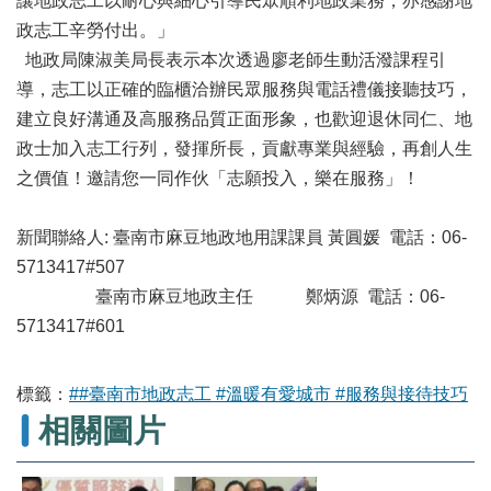
讓地政志工以耐心與細心引導民眾順利地政業務，亦感謝地
專
區
政志工辛勞付出。」
地政局陳淑美局長表示本次透過廖老師生動活潑課程引
其
導，志工以正確的臨櫃洽辦民眾服務與電話禮儀接聽技巧，
他
服
建立良好溝通及高服務品質正面形象，也歡迎退休同仁、地
務
政士加入志工行列，發揮所長，貢獻專業與經驗，再創人生
之價值！邀請您一同作伙「志願投入，樂在服務」！
地
籍
圖
新聞聯絡人: 臺南市麻豆地政地用課課員 黃圓媛 電話：06-
5713417#507
實
臺南市麻豆地政主任 鄭炳源 電話：06-
價
登
5713417#601
錄
未
標籤：
##臺南市地政志工 #溫暖有愛城市 #服務與接待技巧
辦
相關圖片
繼
承