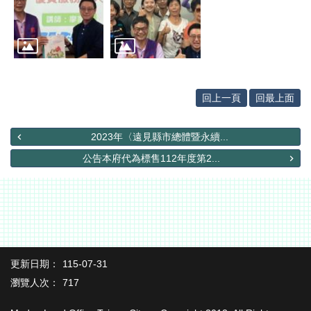
網
站
導
覽
English
回上一頁
回最上面
臺
南
市
2023年〈遠見縣市總體暨永續...
政
公告本府代為標售112年度第2...
府
地
政
局
政
府
資
更新日期：
115-07-31
訊
瀏覽人次：
717
公
開