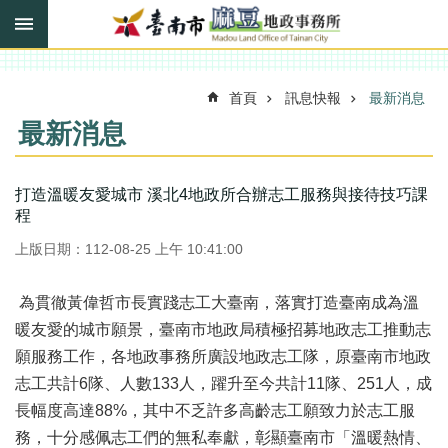
搜
跳到主要內容區塊
尋
進
階
搜
首頁
訊息快報
最新消息
尋
最新消息
訊
打造溫暖友愛城市 溪北4地政所合辦志工服務與接待技巧課
息
程
快
上版日期：112-08-25 上午 10:41:00
報
機
為貫徹黃偉哲市長實踐志工大臺南，落實打造臺南成為溫
關
暖友愛的城市願景，臺南市地政局積極招募地政志工推動志
簡
介
願服務工作，各地政事務所廣設地政志工隊，原臺南市地政
志工共計6隊、人數133人，躍升至今共計11隊、251人，成
線
長幅度高達88%，其中不乏許多高齡志工願致力於志工服
上
申
務，十分感佩志工們的無私奉獻，彰顯臺南市「溫暖熱情、