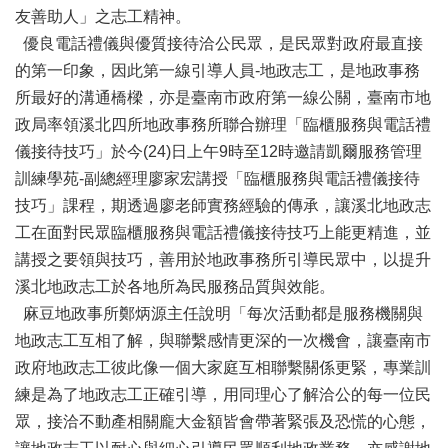
辦
友善助人」之志工精神。
與
優良電話禮儀與優質接待洽公民眾，是民眾對政府最直接
查
詢
的第一印象，因此第一線引導人員-地政志工，是地政事務
所最好的溝通橋樑，亦是臺南市政府第一線公關，臺南市地
便
政局率領溪北四所地政事務所聯合辦理「臨櫃服務與電話禮
民
服
儀接待技巧」於今(24)日上午9時至12時邀請凱爾服務管理
務
訓練學苑-副總經理廖家宏講授「臨櫃服務與電話禮儀接待
技巧」課程，期透過廖老師實務經驗的傳承，讓溪北地政志
民
意
工在面對民眾臨櫃服務與電話禮儀接待技巧上能更精進，並
交
講授之要領與技巧，善用於地政事務所引導民眾中，以提升
流
溪北地政志工於各地所為民服務品質與效能。
下
麻豆地政事所鄭炳源主任說明「每次活動都是服務機關與
載
地政志工互相了解，與聯繫感情更深的一次機會，讓臺南市
專
政府地政志工彼此像一個大家庭互相聯繫關係更緊，專業訓
區
練是為了地政志工正確引導，用同理心了解洽公的每一位民
主
眾，接洽不動產相關龐大金額皆會帶著緊張及恐慌的心態，
題